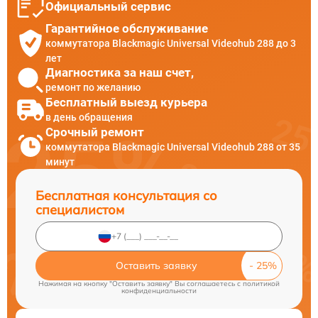
Официальный сервис
Гарантийное обслуживание
коммутатора Blackmagic Universal Videohub 288 до 3
лет
Диагностика за наш счет,
ремонт по желанию
Бесплатный выезд курьера
в день обращения
Срочный ремонт
коммутатора Blackmagic Universal Videohub 288 от 35
минут
Бесплатная консультация со
специалистом
Оставить заявку
Нажимая на кнопку "Оставить заявку" Вы соглашаетесь c
политикой
конфиденциальности